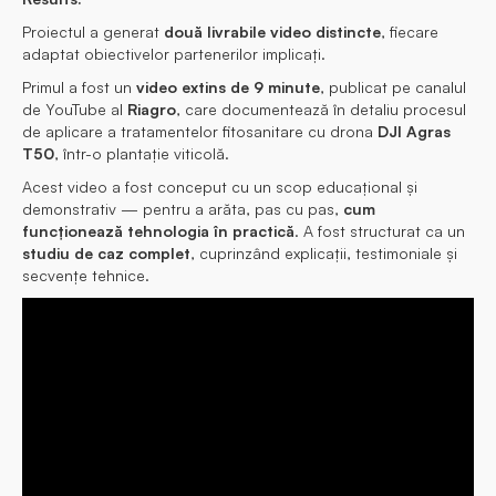
Proiectul a generat
două livrabile video distincte
, fiecare
adaptat obiectivelor partenerilor implicați.
Primul a fost un
video extins de 9 minute
, publicat pe canalul
de YouTube al
Riagro
, care documentează în detaliu procesul
de aplicare a tratamentelor fitosanitare cu drona
DJI Agras
T50
, într-o plantație viticolă.
Acest video a fost conceput cu un scop educațional și
demonstrativ — pentru a arăta, pas cu pas,
cum
funcționează tehnologia în practică
. A fost structurat ca un
studiu de caz complet
, cuprinzând explicații, testimoniale și
secvențe tehnice.