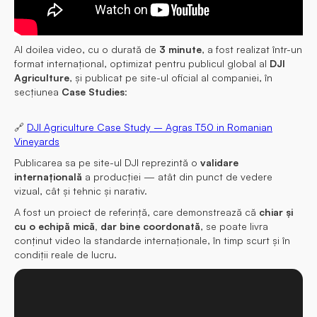
Al doilea video, cu o durată de
3 minute
, a fost realizat într-un
format internațional, optimizat pentru publicul global al
DJI
Agriculture
, și publicat pe site-ul oficial al companiei, în
secțiunea
Case Studies
:
🔗
DJI Agriculture Case Study – Agras T50 in Romanian
Vineyards
Publicarea sa pe site-ul DJI reprezintă o
validare
internațională
a producției — atât din punct de vedere
vizual, cât și tehnic și narativ.
A fost un proiect de referință, care demonstrează că
chiar și
cu o echipă mică, dar bine coordonată
, se poate livra
conținut video la standarde internaționale, în timp scurt și în
condiții reale de lucru.