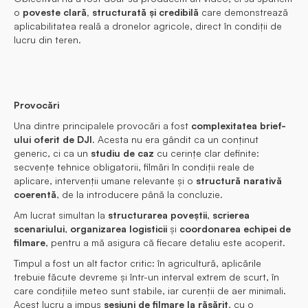
o
poveste clară, structurată și credibilă
care demonstrează
aplicabilitatea reală a dronelor agricole, direct în condiții de
lucru din teren.
Provocări
Una dintre principalele provocări a fost
complexitatea brief-
ului oferit de DJI
. Acesta nu era gândit ca un conținut
generic, ci ca un
studiu de caz
cu cerințe clar definite:
secvențe tehnice obligatorii, filmări în condiții reale de
aplicare, intervenții umane relevante și o
structură narativă
coerentă
, de la introducere până la concluzie.
Am lucrat simultan la
structurarea poveștii
,
scrierea
scenariului
,
organizarea logisticii
și
coordonarea echipei de
filmare
, pentru a mă asigura că fiecare detaliu este acoperit.
Timpul a fost un alt factor critic: în agricultură, aplicările
trebuie făcute devreme și într-un interval extrem de scurt, în
care condițiile meteo sunt stabile, iar curenții de aer minimali.
Acest lucru a impus
sesiuni de filmare la răsărit
, cu o