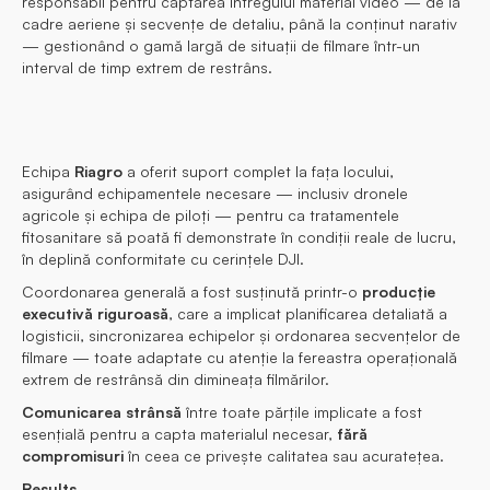
responsabil pentru captarea întregului material video — de la
cadre aeriene și secvențe de detaliu, până la conținut narativ
— gestionând o gamă largă de situații de filmare într-un
interval de timp extrem de restrâns.
Echipa
Riagro
a oferit suport complet la fața locului,
asigurând echipamentele necesare — inclusiv dronele
agricole și echipa de piloți — pentru ca tratamentele
fitosanitare să poată fi demonstrate în condiții reale de lucru,
în deplină conformitate cu cerințele DJI.
Coordonarea generală a fost susținută printr-o
producție
executivă riguroasă
, care a implicat planificarea detaliată a
logisticii, sincronizarea echipelor și ordonarea secvențelor de
filmare — toate adaptate cu atenție la fereastra operațională
extrem de restrânsă din dimineața filmărilor.
Comunicarea strânsă
între toate părțile implicate a fost
esențială pentru a capta materialul necesar,
fără
compromisuri
în ceea ce privește calitatea sau acuratețea.
Results.