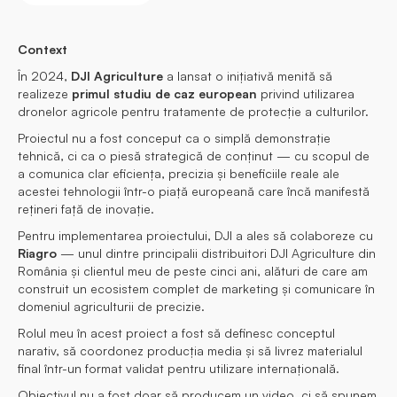
Context
În 2024,
DJI Agriculture
a lansat o inițiativă menită să
realizeze
primul studiu de caz european
privind utilizarea
dronelor agricole pentru tratamente de protecție a culturilor.
Proiectul nu a fost conceput ca o simplă demonstrație
tehnică, ci ca o piesă strategică de conținut — cu scopul de
a comunica clar eficiența, precizia și beneficiile reale ale
acestei tehnologii într-o piață europeană care încă manifestă
rețineri față de inovație.
Pentru implementarea proiectului, DJI a ales să colaboreze cu
Riagro
— unul dintre principalii distribuitori DJI Agriculture din
România și clientul meu de peste cinci ani, alături de care am
construit un ecosistem complet de marketing și comunicare în
domeniul agriculturii de precizie.
Rolul meu în acest proiect a fost să definesc conceptul
narativ, să coordonez producția media și să livrez materialul
final într-un format validat pentru utilizare internațională.
Obiectivul nu a fost doar să producem un video, ci să spunem