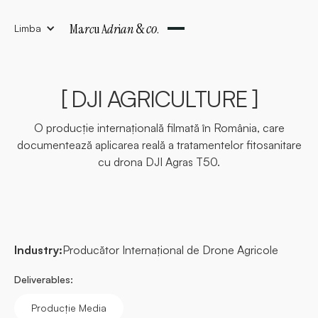
&
co
Ma
rc
u A
dr
i
an
.
Limba
[ DJI AGRICULTURE ]
O producție internațională filmată în România, care
documentează aplicarea reală a tratamentelor fitosanitare
cu drona DJI Agras T50.
Industry:
Producător Internațional de Drone Agricole
Deliverables:
Producție Media