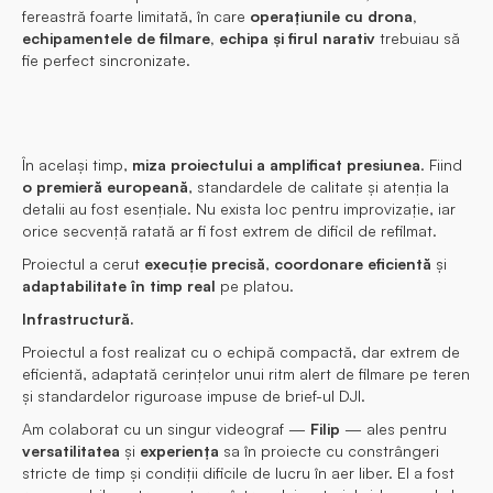
fereastră foarte limitată, în care
operațiunile cu drona,
echipamentele de filmare, echipa și firul narativ
trebuiau să
fie perfect sincronizate.
În același timp,
miza proiectului a amplificat presiunea
. Fiind
o premieră europeană
, standardele de calitate și atenția la
detalii au fost esențiale. Nu exista loc pentru improvizație, iar
orice secvență ratată ar fi fost extrem de dificil de refilmat.
Proiectul a cerut
execuție precisă
,
coordonare eficientă
și
adaptabilitate în timp real
pe platou.
Infrastructură.
Proiectul a fost realizat cu o echipă compactă, dar extrem de
eficientă, adaptată cerințelor unui ritm alert de filmare pe teren
și standardelor riguroase impuse de brief-ul DJI.
Am colaborat cu un singur videograf —
Filip
— ales pentru
versatilitatea
și
experiența
sa în proiecte cu constrângeri
stricte de timp și condiții dificile de lucru în aer liber. El a fost